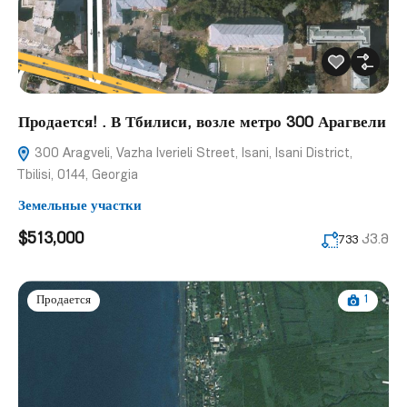
Продается! . В Тбилиси, возле метро 300 Арагвели
300 Aragveli, Vazha Iverieli Street, Isani, Isani District,
Tbilisi, 0144, Georgia
Земельные участки
$513,000
კვ.მ
733
1
Продается