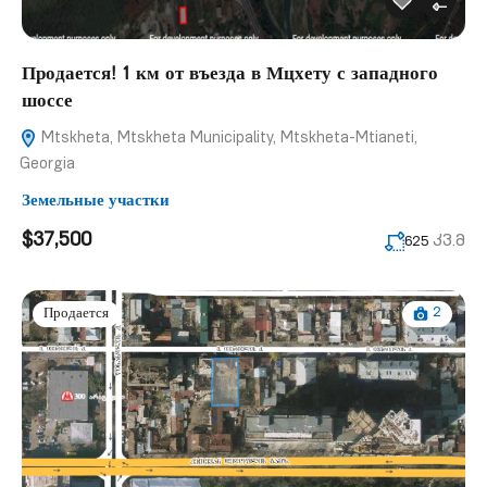
Продается! 1 км от въезда в Мцхету с западного
шоссе
Mtskheta, Mtskheta Municipality, Mtskheta-Mtianeti,
Georgia
Земельные участки
$37,500
კვ.მ
625
2
Продается