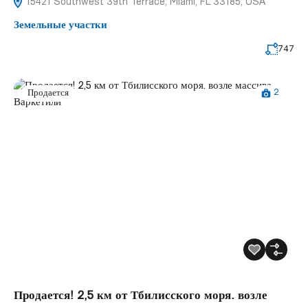
15421 Southwest 39th Terrace, Miami, FL 33185, USA
Земельные участки
747
2
Продается
Продается! 2,5 км от Тбилисского моря. возле