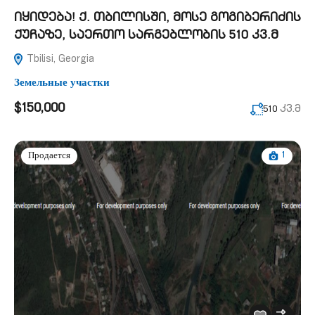
იყიდება! ქ. თბილისში, მოსე გოგიბერიძის
ქუჩაზე, საერთო სარგებლობის 510 კვ.მ
Tbilisi, Georgia
Земельные участки
$150,000
კვ.მ
510
1
Продается