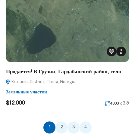
Продается! В Грузии, Гардабанский район, село
Krtsanisi District, Tbilisi, Georgia
Земельные участки
$12,000
კვ.მ
4800
1
2
3
4