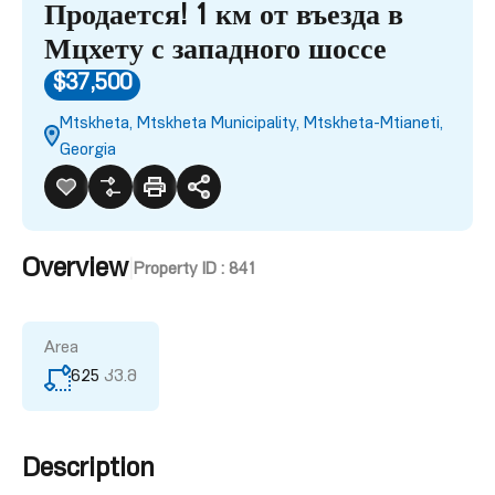
Продается! 1 км от въезда в
Мцхету с западного шоссе
$37,500
Mtskheta, Mtskheta Municipality, Mtskheta-Mtianeti,
Georgia
Overview
|
Property ID :
841
Area
625
კვ.მ
Description