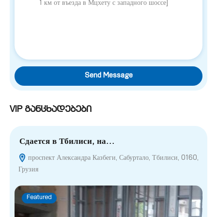
Send Message
VIP განცხადებები
Сдается в Тбилиси, на…
П
проспект Александра Казбеги, Сабуртало, Тбилиси, 0160,
Грузия
Featured