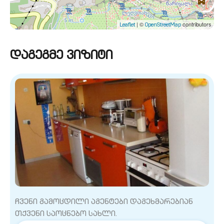
| ©
contributors
Leaflet
OpenStreetMap
დაგეგმე ვიზიტი
ჩვენი გამოცდილი აგენტები დაგეხმარებიან
თქვენი საოცნებო სახლი.