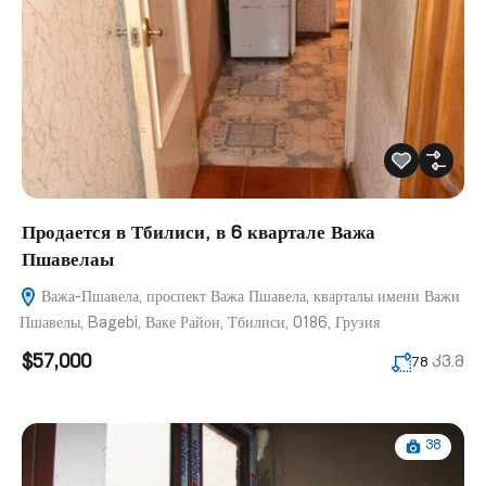
Продается в Тбилиси, в 6 квартале Важа
Пшавелаы
Важа-Пшавела, проспект Важа Пшавела, кварталы имени Важи
Пшавелы, Bagebi, Ваке Район, Тбилиси, 0186, Грузия
$57,000
კვ.მ
78
38