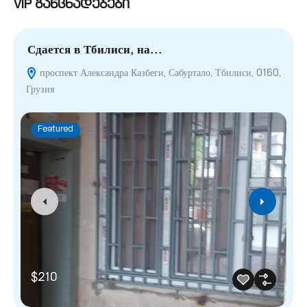
VIP განცხადებები
Сдается в Тбилиси, на…
П
проспект Александра Казбеги, Сабуртало, Тбилиси, 0160,
Грузия
Featured
$210