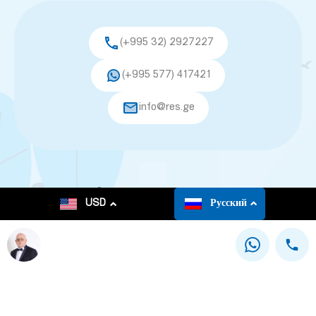
(+995 32) 2927227
(+995 577) 417421
info@res.ge
© 2026. All rights reserved.
USD
Русский
This site is registered on
as a development site.
wpml.org