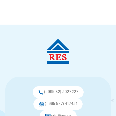
(+995 32) 2927227
(+995 577) 417421
info@res.ge