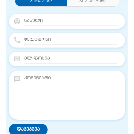
Პირადად
ვიდეო ჩატი