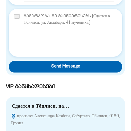
Send Message
VIP განცხადებები
Сдается в Тбилиси, на…
П
проспект Александра Казбеги, Сабуртало, Тбилиси, 0160,
Грузия