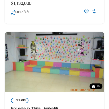
$1,133,000
კვ.მ
500
40
For Sale