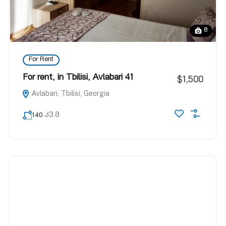
8
For Rent
For rent, in Tbilisi, Avlabari 41
$1,500
Avlabari, Tbilisi, Georgia
კვ.მ
140