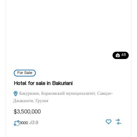
48
For Sale
Hotel for sale in Bakuriani
Бакуриани, Боржомский муниципалитет, Самцхе-
Джавахети, Грузия
$3,500,000
კვ.მ
3000