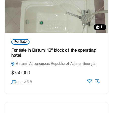
11
For Sale
For sale in Batumi “B” block of the operating
hotel
Batumi, Autonomous Republic of Adjara, Georgia
$750,000
კვ.მ
1220