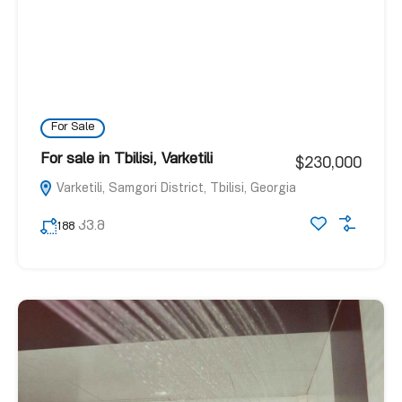
For Sale
For sale in Tbilisi, Varketili
$230,000
Varketili, Samgori District, Tbilisi, Georgia
კვ.მ
188