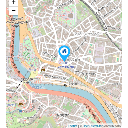
+
−
| ©
contributors
Leaflet
OpenStreetMap