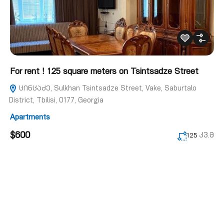
For rent ! 125 square meters on Tsintsadze Street
ცინცაძე, Sulkhan Tsintsadze Street, Vake, Saburtalo
District, Tbilisi, 0177, Georgia
Apartments
$600
კვ.მ
125