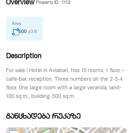
Overview
|
Property ID :
1112
Area
500
კვ.მ
Description
For sale ! Hotel in Avlabari, has 10 rooms, 1 floor –
cafe-bar, reception. Three numbers on the 2-3-4
floor. One large room with a large veranda, land-
100 sq.m., building-500 sq.m
განცხადება რუკაზე