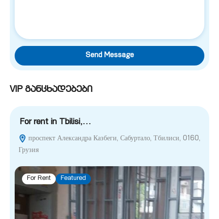
Send Message
VIP განცხადებები
For rent in Tbilisi,…
F
проспект Александра Казбеги, Сабуртало, Тбилиси, 0160,
Грузия
For Rent
Featured