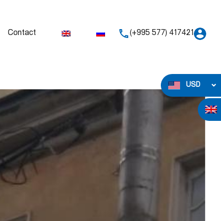
Contact
(+995 577) 417421
USD