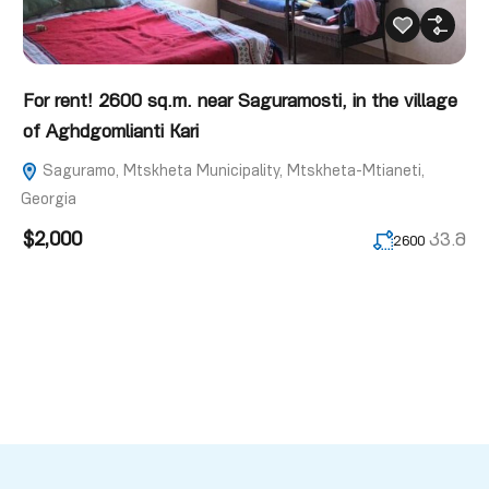
For rent! 2600 sq.m. near Saguramosti, in the village
of Aghdgomlianti Kari
Saguramo, Mtskheta Municipality, Mtskheta-Mtianeti,
Georgia
$2,000
კვ.მ
2600