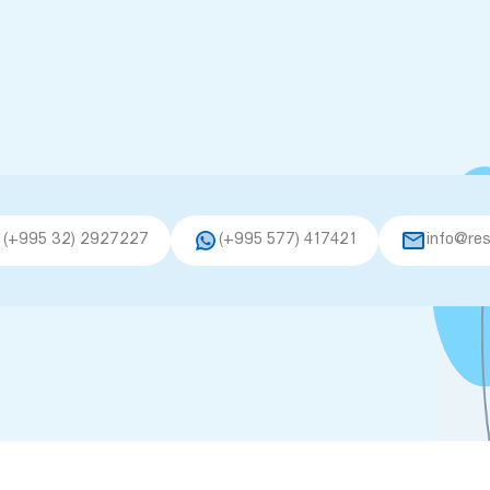
(+995 32) 2927227
(+995 577) 417421
info@res
This site is registered on
as a development site.
wpml.org