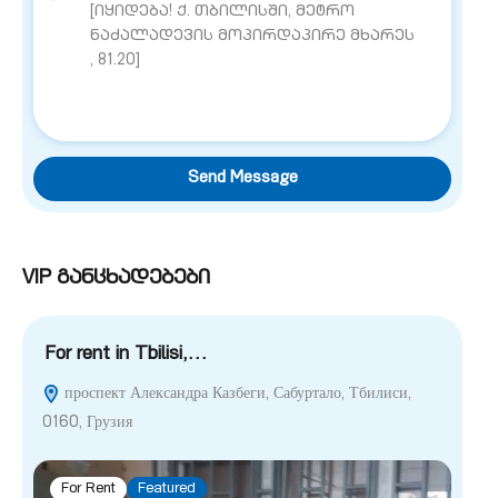
Send Message
VIP განცხადებები
For rent in Tbilisi,…
For
проспект Александра Казбеги, Сабуртало, Тбилиси,
С
0160, Грузия
F
For Rent
Featured