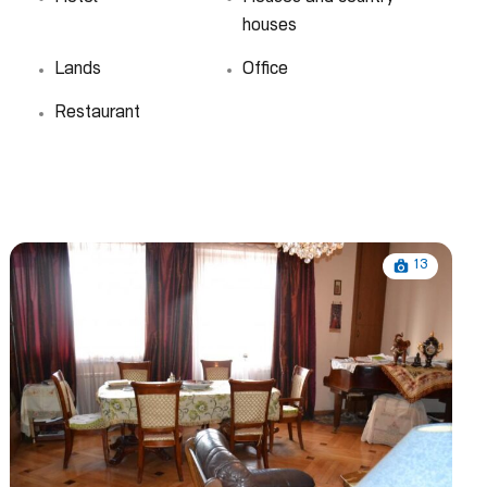
houses
Lands
Office
Restaurant
13