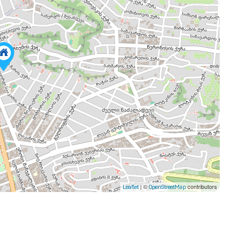
| ©
contributors
Leaflet
OpenStreetMap