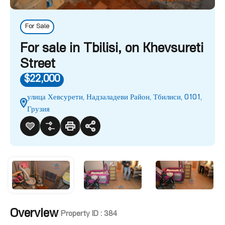
For Sale
For sale in Tbilisi, on Khevsureti
Street
$22,000
улица Хевсурети, Надзаладеви Район, Тбилиси, 0101,
Грузия
Overview
|
Property ID :
384