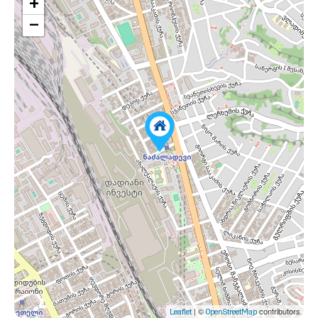
+
−
| ©
contributors
Leaflet
OpenStreetMap