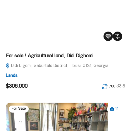
For sale ! Agricultural land, Didi Dighomi
Didi Digomi, Saburtalo District, Tbilisi, 0131, Georgia
Lands
$306,000
კვ.მ
1700
11
For Sale