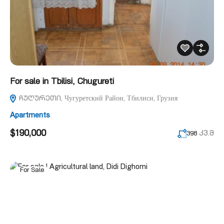
For sale in Tbilisi, Chugureti
ჩუღურეთი, Чугуретский Район, Тбилиси, Грузия
Apartments
$190,000
კვ.მ
398
For Sale