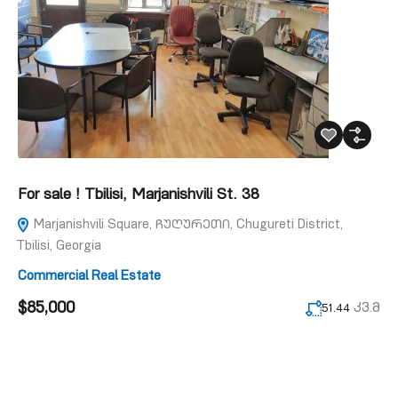
For sale ! Tbilisi, Marjanishvili St. 38
Marjanishvili Square, ჩუღურეთი, Chugureti District,
Tbilisi, Georgia
Commercial Real Estate
$85,000
კვ.მ
51.44