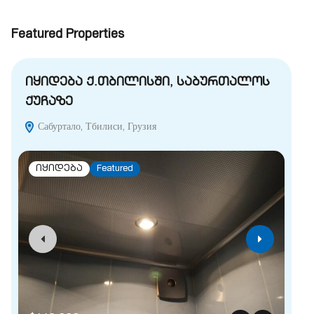
Featured Properties
იყიდება ქ.თბილისში, საბურთალოს
ი
ქუჩაზე
V
Сабуртало, Тбилиси, Грузия
იყიდება
Featured
$