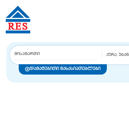
ქუჩა, უბა
დამატებითი მახასიათებლები