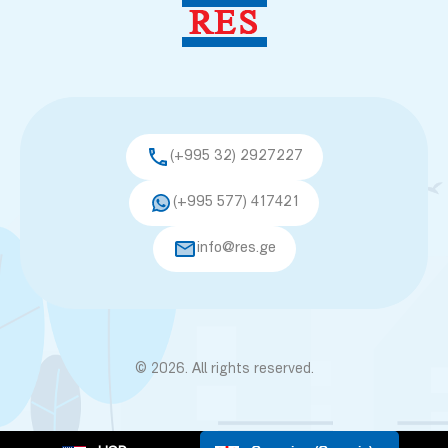
(+995 32) 2927227
(+995 577) 417421
info@res.ge
© 2026. All rights reserved.