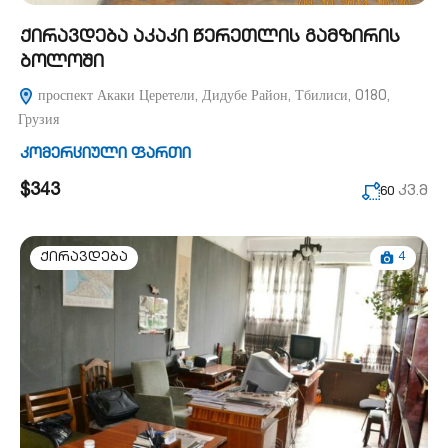
ქირავდება აკაკი წერეთლის გამზირის
ბოლოში
проспект Акаки Церетели, Дидубе Район, Тбилиси, 0180,
Грузия
კომერციული ფართი
$343
კვ.მ
60
4
ქირავდება