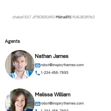
chakal1337
კომენტარი
MikhailRS
ჩანაწერზე
Agents
Nathan James
robot@inspirythemes.com
1-234-456-7893
Melissa William
robot@inspirythemes.com