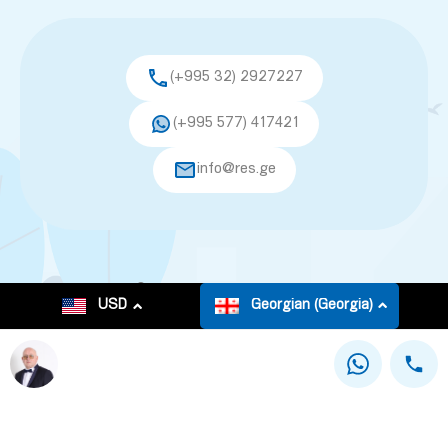
(+995 32) 2927227
(+995 577) 417421
info@res.ge
© 2026. All rights reserved.
USD
Georgian (Georgia)
This site is registered on
as a development site.
wpml.org