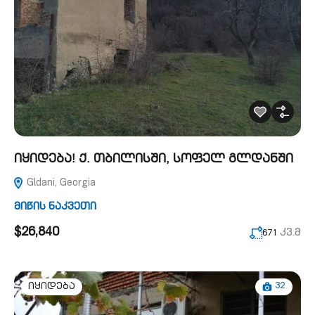
იყიდება! ქ. თბილისში, სოფელ გლდანში
Gldani, Georgia
მიწის ნაკვეთი
$26,840
კვ.მ
671
32
იყიდება