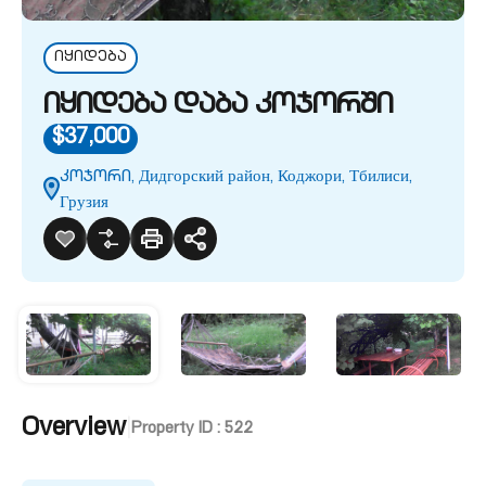
იყიდება
იყიდება დაბა კოჯორში
$37,000
კოჯორი, Дидгорский район, Коджори, Тбилиси,
Грузия
Overview
|
Property ID :
522