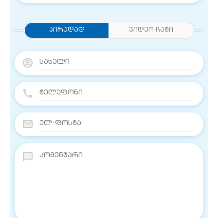
Პირადად
ვიდეო ჩატი