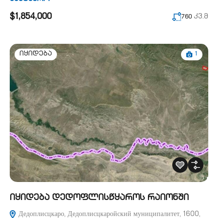
$1,854,000
კვ.მ
760
1
იყიდება
იყიდება დედოფლისწყაროს რაიონში
Дедоплисцкаро, Дедоплисцкаройский муниципалитет, 1600,