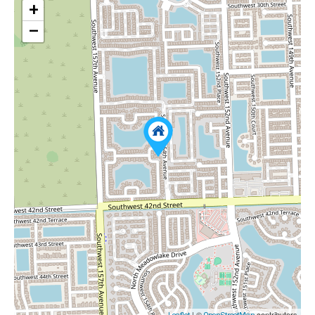
+
−
| ©
contributors