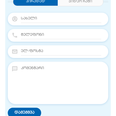
Პირადად
ვიდეო ჩატი