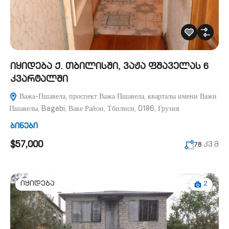
იყიდება ქ. თბილისში, ვაჟა ფშაველას 6
კვარტალში
Важа-Пшавела, проспект Важа Пшавела, кварталы имени Важи
Пшавелы, Bagebi, Ваке Район, Тбилиси, 0186, Грузия
ბინები
$57,000
კვ.მ
78
2
იყიდება