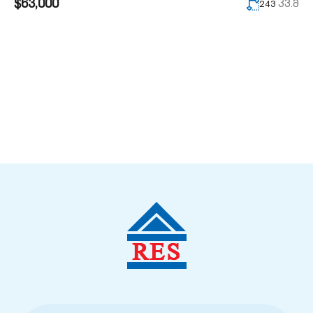
$63,000
კვ.მ
243