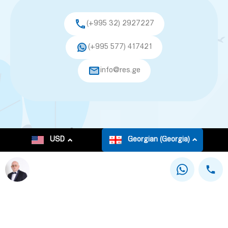
(+995 32) 2927227
(+995 577) 417421
info@res.ge
© 2026. All rights reserved.
USD
Georgian (Georgia)
This site is registered on
as a development site.
wpml.org