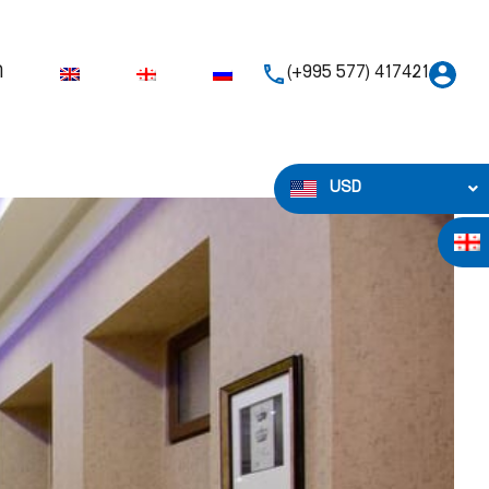
ი
(+995 577) 417421
USD