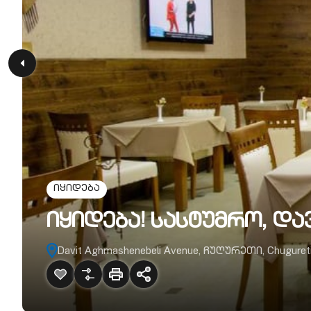
იყიდება
იყიდება! სასტუმრო, დ
Davit Aghmashenebeli Avenue, ჩუღურეთი, Chugureti Dis