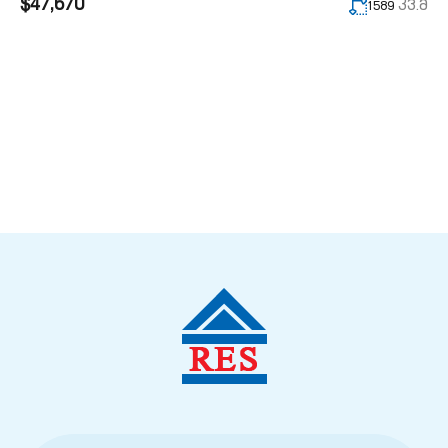
$47,670
კვ.მ
1589