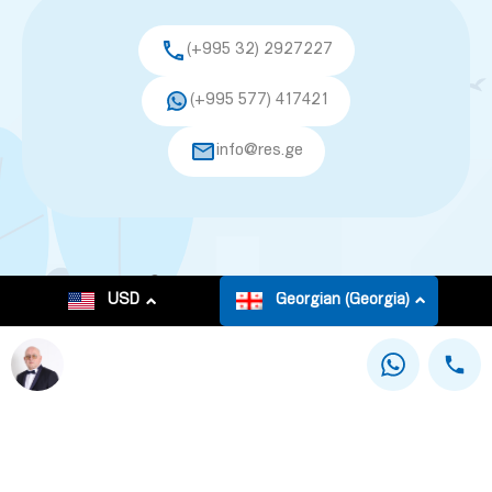
(+995 32) 2927227
(+995 577) 417421
info@res.ge
© 2026. All rights reserved.
USD
Georgian (Georgia)
This site is registered on
as a development site.
wpml.org