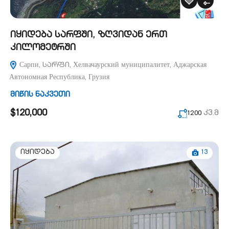
იყიდება სარფში, ზღვიდან ერთ
კილომეტრში
Сарпи, სარფი, Хелвачаурский муниципалитет, Аджарская
Автономная Республика, Грузия
მიწის ნაკვეთი
$120,000
კვ.მ
1200
13
იყიდება