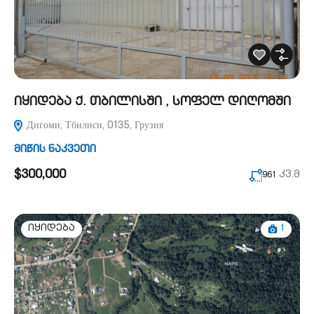
იყიდება ქ. თბილისში , სოფელ დიღომში
Дигоми, Тбилиси, 0135, Грузия
მიწის ნაკვეთი
$300,000
კვ.მ
961
1
იყიდება