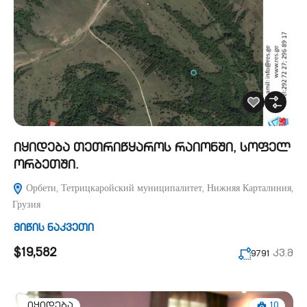
იყიდება თეთრიწყაროს რაიონში, სოფელ
ორბეთში.
Орбети, Тетрицкаройский муниципалитет, Нижняя Карталиния,
Грузия
მიწის ნაკვეთი
$19,582
კვ.მ
9791
10
იყიდება