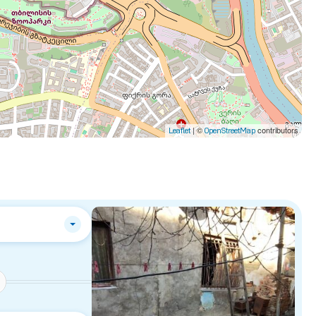
| ©
contributors
Leaflet
OpenStreetMap