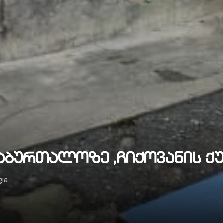
აბურთალოზე ,ჩიქოვანის ქუჩა
gia