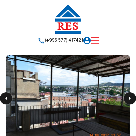
(+995 577) 417421