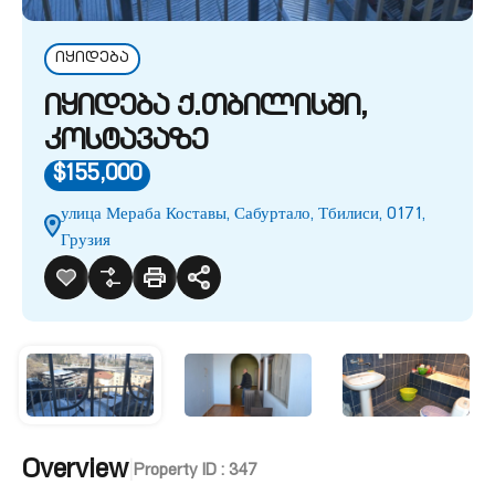
იყიდება
იყიდება ქ.თბილისში,
კოსტავაზე
$155,000
улица Мераба Коставы, Сабуртало, Тбилиси, 0171,
Грузия
Overview
|
Property ID :
347