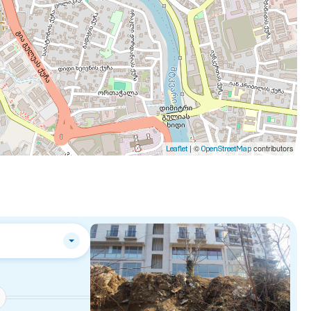
| ©
contributors
Leaflet
OpenStreetMap