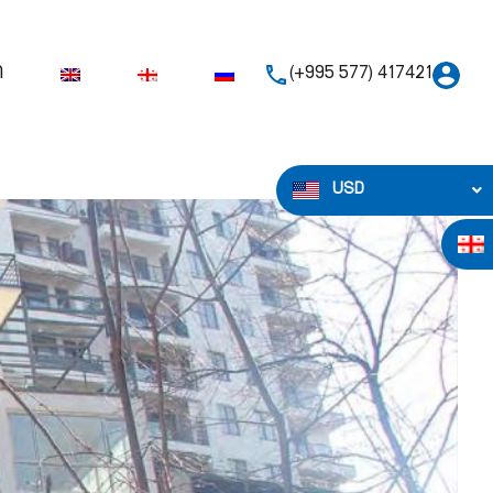
ი
(+995 577) 417421
USD