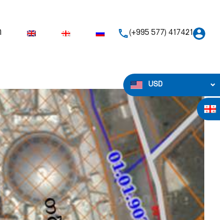
ი
(+995 577) 417421
USD