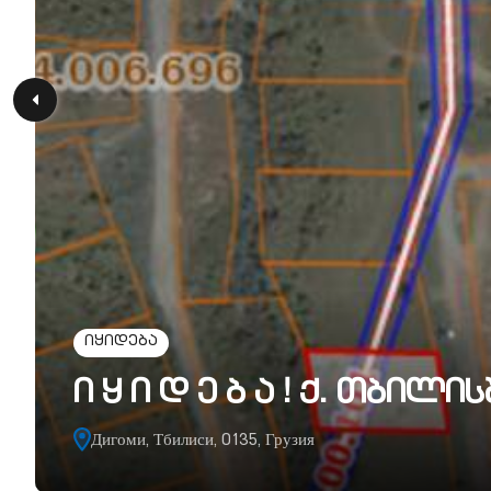
იყიდება
ი ყ ი დ ე ბ ა ! ქ. თბი
Дигоми, Тбилиси, 0135, Грузия