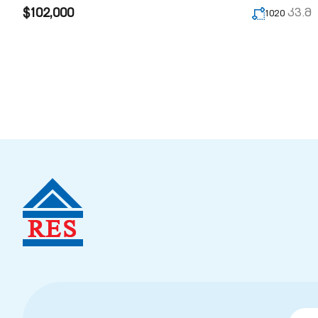
$102,000
კვ.მ
1020