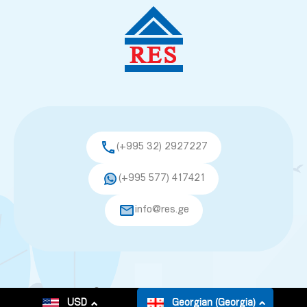
(+995 32) 2927227
(+995 577) 417421
info@res.ge
© 2026. All rights reserved.
USD
Georgian (Georgia)