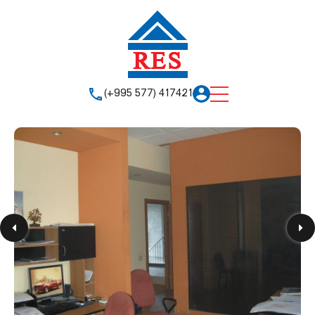
(+995 577) 417421