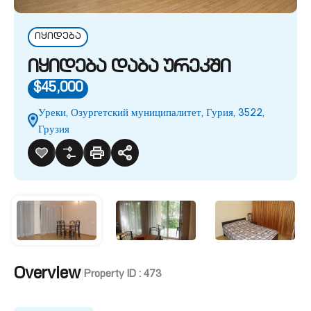
იყიდება
იყიდება დაბა ურეკში
$45,000
Уреки, Озургетский муниципалитет, Гурия, 3522,
Грузия
Overview
|
Property ID :
473