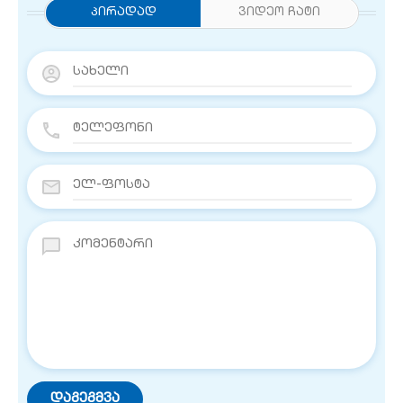
Პირადად
ვიდეო ჩატი