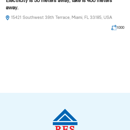
Electricity is 50 meters away, lake is 400 meters
away.
15421 Southwest 39th Terrace, Miami, FL 33185, USA
1000