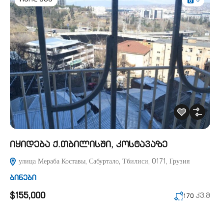
9
იყიდება
იყიდება ქ.თბილისში, კოსტავაზე
улица Мераба Коставы, Сабуртало, Тбилиси, 0171, Грузия
ბინები
$155,000
კვ.მ
170