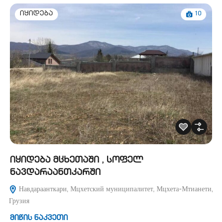
10
იყიდება
იყიდება მცხეთაში , სოფელ
ნავდარაანთკარში
Навдараанткари, Мцхетский муниципалитет, Мцхета-Мтианети,
Грузия
მიწის ნაკვეთი