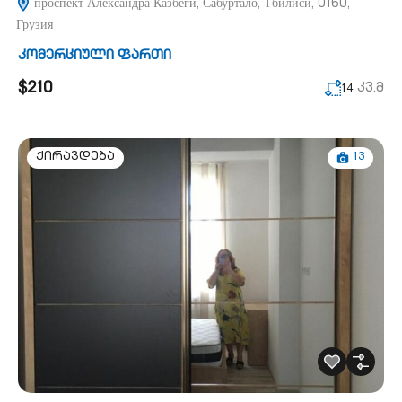
проспект Александра Казбеги, Сабуртало, Тбилиси, 0160,
Грузия
კომერციული ფართი
$210
კვ.მ
14
13
ქირავდება