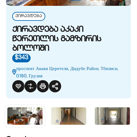
ქირავდება
ქირავდება აკაკი
წერეთლის გამზირის
ბოლოში
$343
проспект Акаки Церетели, Дидубе Район, Тбилиси,
0180, Грузия