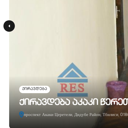
ქირავდება
ქირავდება აკაკი წერ
проспект Акаки Церетели, Дидубе Район, Тбилиси, 018