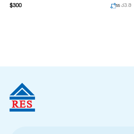
$300
კვ.მ
55