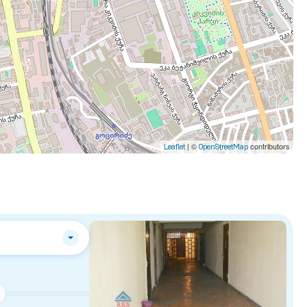
| ©
contributors
Leaflet
OpenStreetMap