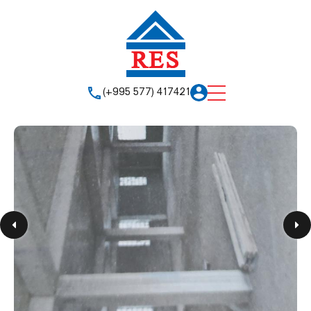
(+995 577) 417421