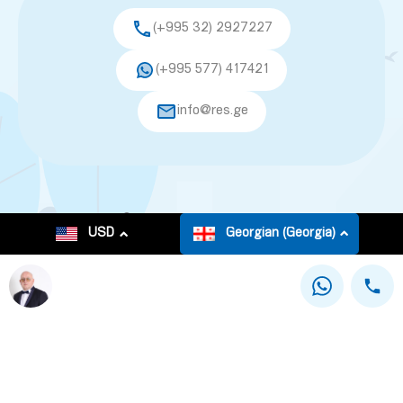
(+995 32) 2927227
(+995 577) 417421
info@res.ge
© 2026. All rights reserved.
USD
Georgian (Georgia)
This site is registered on
as a development site.
wpml.org