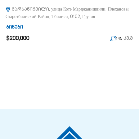
მარჯანიშვილი, улица Котэ Марджанишвили, Плехановы,
Старотбилиский Район, Тбилиси, 0102, Грузия
ბინები
$200,000
კვ.მ
145