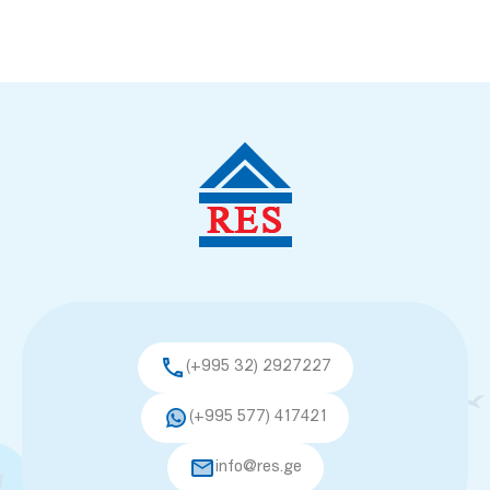
(+995 32) 2927227
(+995 577) 417421
info@res.ge