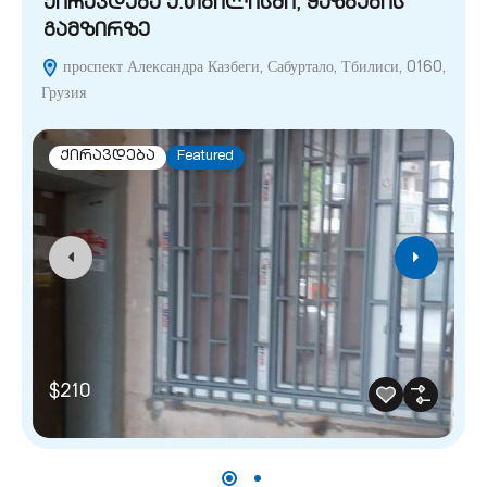
ქირავდება ქ.თბილისში, ყაზბეგის
გამზირზე
проспект Александра Казбеги, Сабуртало, Тбилиси, 0160,
Грузия
ქირავდება
Featured
$210